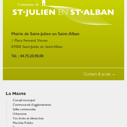
Mairie de Saint-Julien en Saint-Alban
1 Place Fernand Vinson
07000
Saint-Julien en Saint-Alban
Tél. : 04.75.20.90.00
Contact & accès →
La Mairie
Conseil municipal
Communauté d’agglomération
Salles communales
Urbanisme
Vos droits et démarches
Marchés Publics