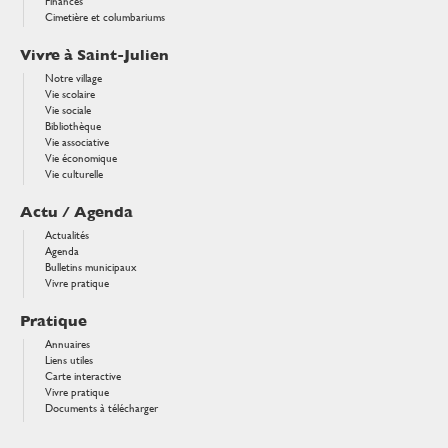
Finances
Cimetière et columbariums
Vivre à Saint-Julien
Notre village
Vie scolaire
Vie sociale
Bibliothèque
Vie associative
Vie économique
Vie culturelle
Actu / Agenda
Actualités
Agenda
Bulletins municipaux
Vivre pratique
Pratique
Annuaires
Liens utiles
Carte interactive
Vivre pratique
Documents à télécharger