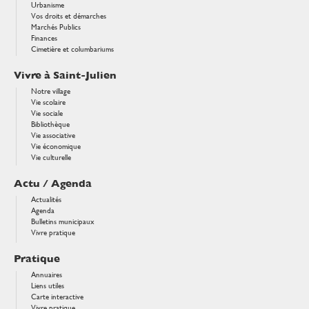
Urbanisme
Vos droits et démarches
Marchés Publics
Finances
Cimetière et columbariums
Vivre à Saint-Julien
Notre village
Vie scolaire
Vie sociale
Bibliothèque
Vie associative
Vie économique
Vie culturelle
Actu / Agenda
Actualités
Agenda
Bulletins municipaux
Vivre pratique
Pratique
Annuaires
Liens utiles
Carte interactive
Vivre pratique