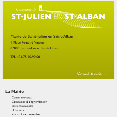
Mairie de Saint-Julien en Saint-Alban
1 Place Fernand Vinson
07000
Saint-Julien en Saint-Alban
Tél. : 04.75.20.90.00
Contact & accès →
La Mairie
Conseil municipal
Communauté d’agglomération
Salles communales
Urbanisme
Vos droits et démarches