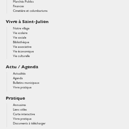
Marchés Publics
Finances
Cimetière et columbariums
Vivre à Saint-Julien
Notre village
Vie scolaire
Vie sociale
Bibliothèque
Vie associative
Vie économique
Vie culturelle
Actu / Agenda
Actualités
Agenda
Bulletins municipaux
Vivre pratique
Pratique
Annuaires
Liens utiles
Carte interactive
Vivre pratique
Documents à télécharger